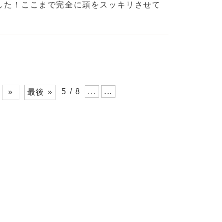
した！ここまで完全に頭をスッキリさせて
5 / 8
...
...
»
最後 »