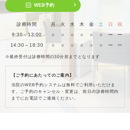
WEB予約
診療時間
月
火
水
木
金
土
日
祝
9:30～13:00
○
○
○
○
○
○
ー
ー
14:30～18:30
○
○
○
○
○
○
ー
ー
※最終受付は診療時間の30分前までとなります
【ご予約にあたってのご案内】
当院のWEB予約システムは無料でご利用いただけま
す。ご予約のキャンセル・変更は、前日の診療時間内
までにお電話でご連絡ください。