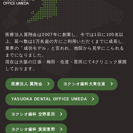
医療法人翼翔会は2007年に創業し、今では1日に100名以
上、延べ数は1万名超の方にご利用いただくまでに成長し、
業界の「成功モデル」と言われ、他院から見学にこられる
までになりました。
現在は大阪の江坂・梅田・住道・星田にて4
クリニック展開
しております。
医療法人 翼翔会
ヨクシオ歯科大東住道
YASUOKA DENTAL OFFICE UMEDA
ヨクシオ歯科 交野星田
ヨクシオ歯科 箕面萱野