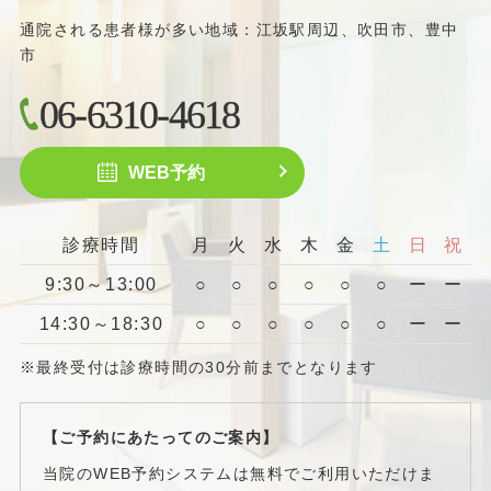
通院される患者様が多い地域：江坂駅周辺、吹田市、豊中
市
06-6310-4618
WEB予約
診療時間
月
火
水
木
金
土
日
祝
9:30～13:00
○
○
○
○
○
○
ー
ー
14:30～18:30
○
○
○
○
○
○
ー
ー
※最終受付は診療時間の30分前までとなります
【ご予約にあたってのご案内】
当院のWEB予約システムは無料でご利用いただけま