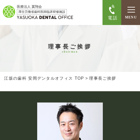
医療法人 翼翔会
厚生労働省歯科医師臨床研修施設
電話
MENU
理事長ご挨拶
chairman
江坂の歯科 安岡デンタルオフィス TOP
>
理事長ご挨拶