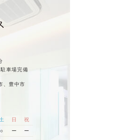
分
※駐車場完備
市、豊中市
土
日
祝
○
ー
ー