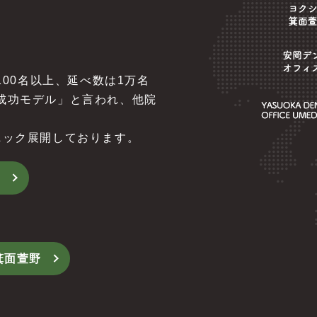
100名以上、延べ数は1万名
成功モデル」と言われ、他院
ニック展開しております。
道
箕面萱野