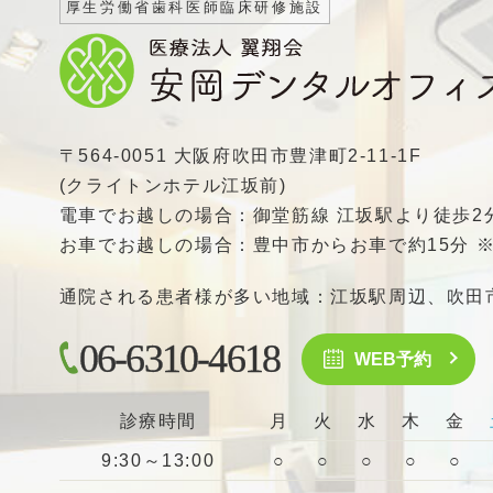
厚生労働省歯科医師臨床研修施設
〒564-0051 大阪府吹田市豊津町2-11-1F
(クライトンホテル江坂前)
電車でお越しの場合：御堂筋線 江坂駅より徒歩2
お車でお越しの場合：豊中市からお車で約15分 
通院される患者様が多い地域：江坂駅周辺、吹田
06-6310-4618
WEB予約
診療時間
月
火
水
木
金
9:30～13:00
○
○
○
○
○