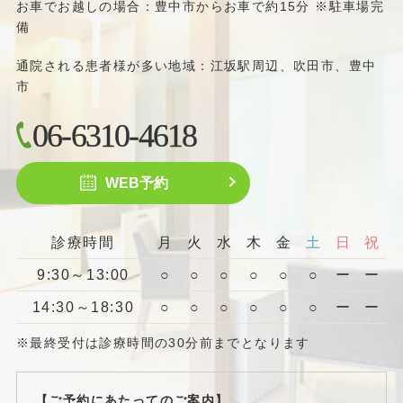
お車でお越しの場合：豊中市からお車で約15分 ※駐車場完
備
通院される患者様が多い地域：江坂駅周辺、吹田市、豊中
市
06-6310-4618
WEB予約
診療時間
月
火
水
木
金
土
日
祝
9:30～13:00
○
○
○
○
○
○
ー
ー
14:30～18:30
○
○
○
○
○
○
ー
ー
※最終受付は診療時間の30分前までとなります
【ご予約にあたってのご案内】