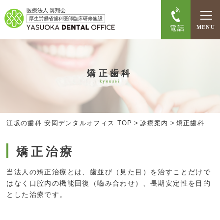
医療法人 翼翔会
厚生労働省歯科医師臨床研修施設
電話
MENU
矯正歯科
kyousei
江坂の歯科 安岡デンタルオフィス TOP
>
診療案内
>
矯正歯科
矯正治療
当法人の矯正治療とは、歯並び（見た目）を治すことだけで
はなく口腔内の機能回復（嚙み合わせ）、長期安定性を目的
とした治療です。