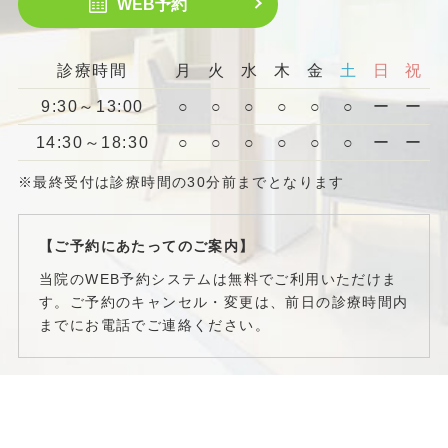
WEB予約
診療時間
月
火
水
木
金
土
日
祝
9:30～13:00
○
○
○
○
○
○
ー
ー
14:30～18:30
○
○
○
○
○
○
ー
ー
※最終受付は診療時間の30分前までとなります
【ご予約にあたってのご案内】
当院のWEB予約システムは無料でご利用いただけま
す。ご予約のキャンセル・変更は、前日の診療時間内
までにお電話でご連絡ください。