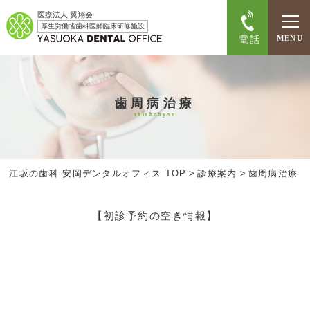
医療法人 翼翔会
厚生労働省歯科医師臨床研修施設
電話
MENU
歯周病治療
shishubyou
江坂の歯科 安岡デンタルオフィス TOP
>
診療案内
>
歯周病治療
【初診予約の空き情報】