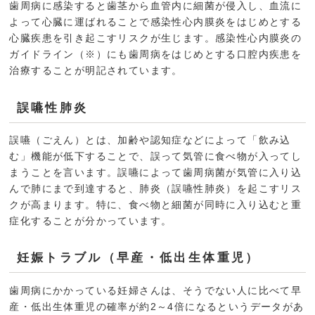
歯周病に感染すると歯茎から血管内に細菌が侵入し、血流に
よって心臓に運ばれることで感染性心内膜炎をはじめとする
心臓疾患を引き起こすリスクが生じます。感染性心内膜炎の
ガイドライン（※）にも歯周病をはじめとする口腔内疾患を
治療することが明記されています。
誤嚥性肺炎
誤嚥（ごえん）とは、加齢や認知症などによって「飲み込
む」機能が低下することで、誤って気管に食べ物が入ってし
まうことを言います。誤嚥によって歯周病菌が気管に入り込
んで肺にまで到達すると、肺炎（誤嚥性肺炎）を起こすリス
クが高まります。特に、食べ物と細菌が同時に入り込むと重
症化することが分かっています。
妊娠トラブル（早産・低出生体重児）
歯周病にかかっている妊婦さんは、そうでない人に比べて早
産・低出生体重児の確率が約2～4倍になるというデータがあ