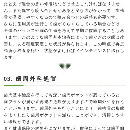
たとえば適合の悪い修復物などは除去しなければなりませ
ん。また異常な咬み合わせがあると変な力がかかって、歯槽
骨が吸収しやすくなるので咬み合わせの調整も必要です。
さらに歯周病が進行して歯がぐらぐらしている場合などは、
全体のバランスや歯の価値を考えて早期に抜歯することもあ
ります。このような歯周基本治療によって歯ぐきの状態は改
善し、ある程度安定した状態が得られます。この時点で再度
精密な検査を行い、状態がよければメインテナンスに移行し
ます。
歯周外科処置
03.
歯周基本治療を行っても深い歯周ポケットが残っていると、
歯ブラシが届かず再発の危険がありますので歯周外科を行う
ことがあります。歯周外科を行うことにより、歯槽骨の形態
をよくしたり歯周ポケットを減らすことができ、清掃しやす
い環境ができます。
また健康保険の対象外になりますが、症例によっては歯周組