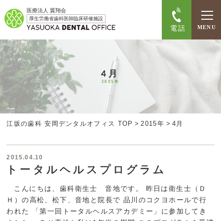
医療法人 翼翔会
厚生労働省歯科医師臨床研修施設
電話
MENU
4月
2015年
江坂の歯科 安岡デンタルオフィス TOP
>
2015年
>
4月
2015.04.10
トータルヘルスプログラム
こんにちは、歯科衛生士 音地です。 昨日は衛生士（Ｄ
Ｈ）の高松、松下、音地と院長で 品川のコクヨホールで行
われた 「第一回トータルヘルスアカデミー」に参加してき