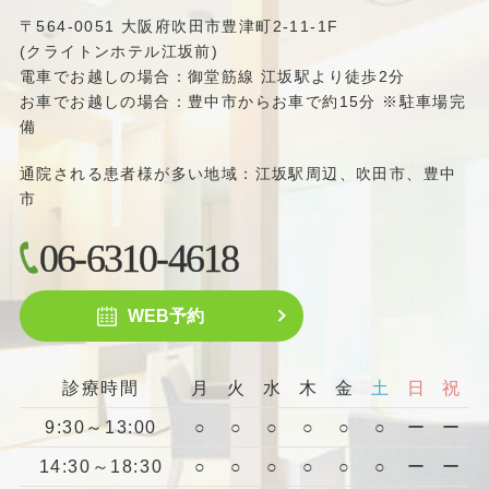
〒564-0051 大阪府吹田市豊津町2-11-1F
(クライトンホテル江坂前)
電車でお越しの場合：御堂筋線 江坂駅より徒歩2分
お車でお越しの場合：豊中市からお車で約15分 ※駐車場完
備
通院される患者様が多い地域：江坂駅周辺、吹田市、豊中
市
06-6310-4618
WEB予約
診療時間
月
火
水
木
金
土
日
祝
9:30～13:00
○
○
○
○
○
○
ー
ー
14:30～18:30
○
○
○
○
○
○
ー
ー