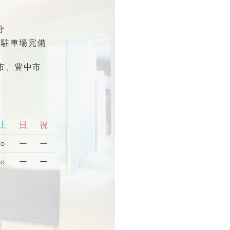
分
※駐車場完備
市、豊中市
土
日
祝
○
ー
ー
○
ー
ー