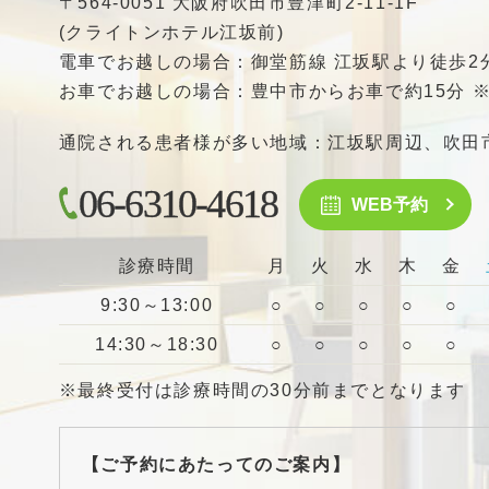
〒564-0051 大阪府吹田市豊津町2-11-1F
(クライトンホテル江坂前)
電車でお越しの場合：御堂筋線 江坂駅より徒歩2
お車でお越しの場合：豊中市からお車で約15分 
通院される患者様が多い地域：江坂駅周辺、吹田
06-6310-4618
WEB予約
診療時間
月
火
水
木
金
9:30～13:00
○
○
○
○
○
14:30～18:30
○
○
○
○
○
※最終受付は診療時間の30分前までとなります
【ご予約にあたってのご案内】