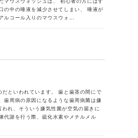
だマウスウォッシュは、 初心者の方にはす
口の中の唾液を減少させてしまい、 唾液が
ルコール入りのマウスウォ...
のだといわれています。 歯と歯茎の間にで
に、歯周病の原因になるような歯周病菌は嫌
言われ、そういう嫌気性菌が空気の届きに
新陳代謝を行う際、硫化水素やメチルメル