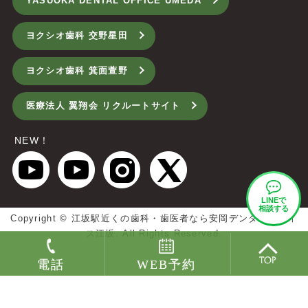
YASUOKA DENTAL OFFICE UMEDA
ヨクシオ歯科 交野星田
ヨクシオ歯科 箕面萱野
医療法人 翼翔会 リクルートサイト
NEW！
LINEで
相談する
Copyright ©
江坂駅近くの歯科・歯医者なら安岡デンタルオフィ
ス江坂.
All Rights Reserved.
電話
WEB予約