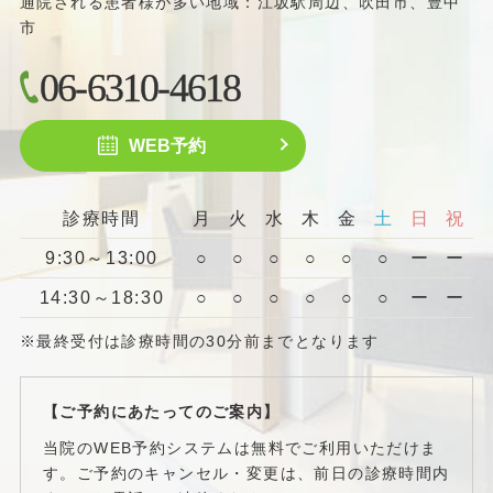
通院される患者様が多い地域：江坂駅周辺、吹田市、豊中
市
06-6310-4618
WEB予約
診療時間
月
火
水
木
金
土
日
祝
9:30～13:00
○
○
○
○
○
○
ー
ー
14:30～18:30
○
○
○
○
○
○
ー
ー
※最終受付は診療時間の30分前までとなります
【ご予約にあたってのご案内】
当院のWEB予約システムは無料でご利用いただけま
す。ご予約のキャンセル・変更は、前日の診療時間内