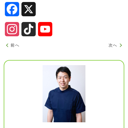
Facebook
X
Instagram
TikTok
YouTube
Channel
前へ
次へ