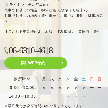
(クライトンホテル江坂前)
電車でお越しの場合：御堂筋線 江坂駅より徒歩2分
お車でお越しの場合：豊中市からお車で約15分 ※駐車場完
備
通院される患者様が多い地域：江坂駅周辺、吹田市、豊中
市
06-6310-4618
WEB予約
診療時間
月
火
水
木
金
土
日
祝
9:30～13:00
○
○
○
○
○
○
ー
ー
14:30～18:30
○
○
○
○
○
○
ー
ー
※最終受付は診療時間の30分前までとなります